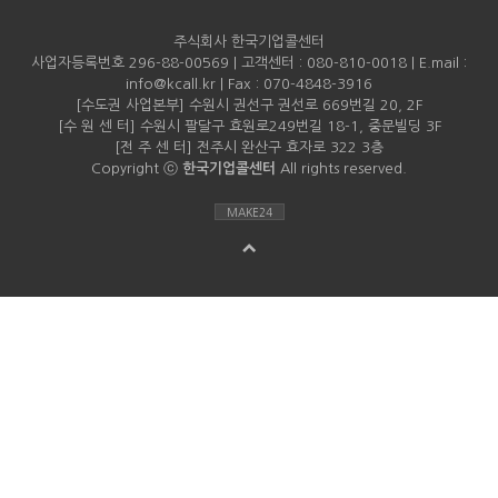
주식회사 한국기업콜센터
사업자등록번호 296-88-00569 | 고객센터 : 080-810-0018 | E.mail :
info@kcall.kr | Fax : 070-4848-3916
[수도권 사업본부] 수원시 권선구 권선로 669번길 20, 2F
[수 원 센 터] 수원시 팔달구 효원로249번길 18-1, 중문빌딩 3F
[전 주 센 터] 전주시 완산구 효자로 322 3층
Copyright ⓒ
한국기업콜센터
All rights reserved.
MAKE24