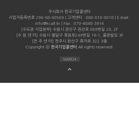
주식회사 한국기업콜센터
사업자등록번호 296-88-00569 | 고객센터 : 080-810-0018 | E.mail :
info@kcall.kr | Fax : 070-4848-3916
[수도권 사업본부] 수원시 권선구 권선로 669번길 20, 2F
[수 원 센 터] 수원시 팔달구 효원로249번길 18-1, 중문빌딩 3F
[전 주 센 터] 전주시 완산구 효자로 322 3층
Copyright ⓒ
한국기업콜센터
All rights reserved.
MAKE24