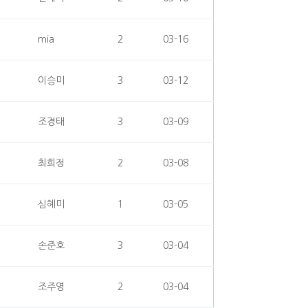
mia
2
03-16
이승미
3
03-12
조경태
3
03-09
최희정
2
03-08
심혜미
1
03-05
손준호
3
03-04
조주영
2
03-04