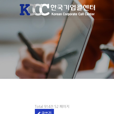
Total 914건
52 페이지
글쓰기