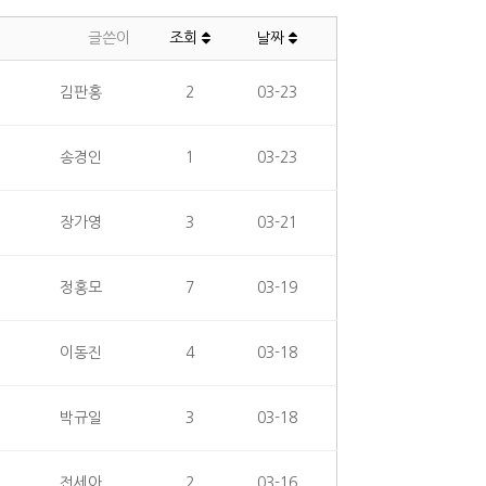
글쓴이
조회
날짜
김판홍
2
03-23
송경인
1
03-23
장가영
3
03-21
정홍모
7
03-19
이동진
4
03-18
박규일
3
03-18
전세아
2
03-16