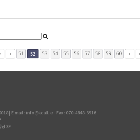
51
53
54
55
56
57
58
59
60
52
 E.mail : info@kcall.kr | Fax : 070-4848-3916
F
빌딩 3F