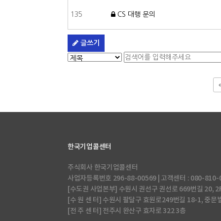
135
CS 대행 문의
글쓰기
다음
맨끝
한국기업콜센터
주식회사 한국기업콜센터
사업자등록번호 296-88-00569 | 고객센터 : 080-810-0018 |
[수도권 사업본부] 수원시 권선구 권선로 669번길 20, 2
[수 원 센 터] 수원시 팔달구 효원로249번길 18-1, 중문
[전 주 센 터] 전주시 완산구 효자로 322 3층